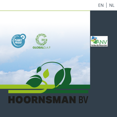
EN
NL