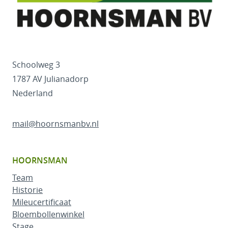
Schoolweg 3
1787 AV Julianadorp
Nederland
mail@hoornsmanbv.nl
HOORNSMAN
Team
Historie
Mileucertificaat
Bloembollenwinkel
Stage