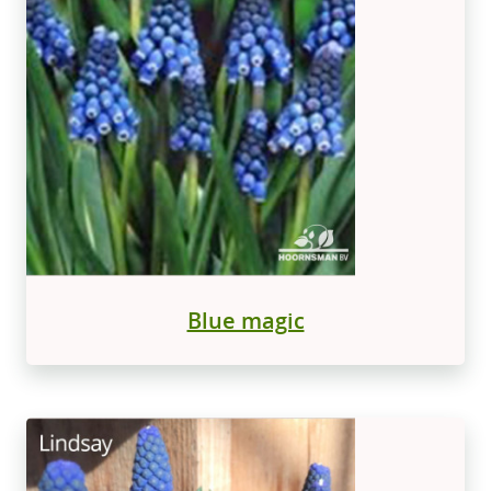
Blue magic